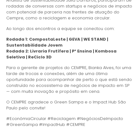
Analista de Sustentabilidade Julia Dambrós, participaram de
rodadas de conversas com startups e negócios de impacto
com potencial de parceria nas frentes de atuação do
Cempre, como a reciclagem e economia circular.
Ao longo dos encontros a equipe se conectou com:
Rodada 1: CompostaLeste | GEVA | WE STAND |
Sustentabilidade Jovem
Rodada 2: Livraria Frutífera | P³ Ensina | Kombosa
Seletiva | ReCiclo 3D
Para a gerente de projetos do CEMPRE, Bianka Alves, foi uma
tarde de trocas e conexões, além de uma ótima
oportunidade para acompanhar de perto o que está sendo
construído no ecossistema de negócios de impacto em SP
— com muita inovação e propósito em cena.
O CEMPRE agradece o Green Sampa e o Impact Hub São
Paulo pelo convite!
#EconômiaCircular #Reciclagem #NegóciosDeImpacto
#GreenSampa #ImpactHub #CEMPRE