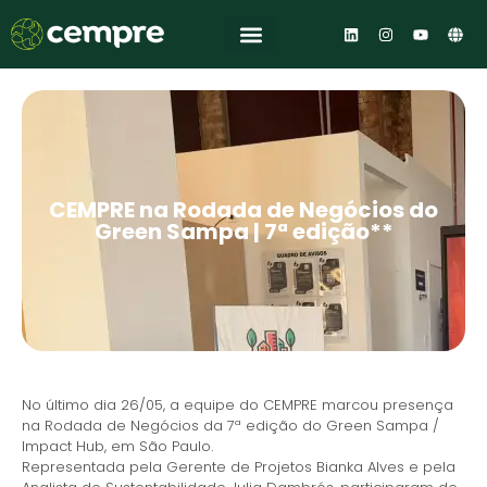
Central de Conhecimento
CEMPRE na Rodada de Negócios do
Green Sampa | 7ª edição**
No último dia 26/05, a equipe do CEMPRE marcou presença
na Rodada de Negócios da 7ª edição do Green Sampa /
Impact Hub, em São Paulo.
Representada pela Gerente de Projetos Bianka Alves e pela