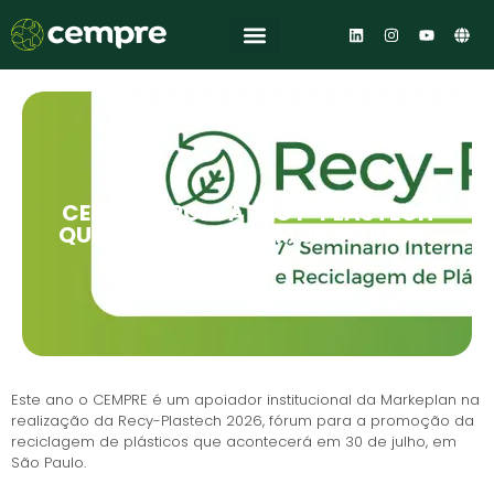
Central de Conhecimento
CEMPRE APOIA A RECY-PLASTECH
QUE ACONTECERÁ EM 30 DE JULHO
Este ano o CEMPRE é um apoiador institucional da Markeplan na
realização da Recy-Plastech 2026, fórum para a promoção da
reciclagem de plásticos que acontecerá em 30 de julho, em
São Paulo.