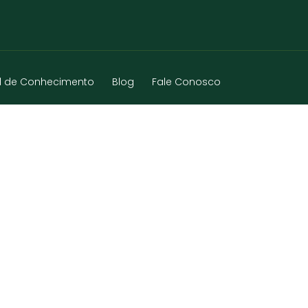
l de Conhecimento
Blog
Fale Conosco
RTE – RS – 2025-08-22 – 108 