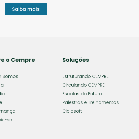
Saiba mais
re o Cempre
Soluções
 Somos
Estruturando CEMPRE
ia
Circulando CEMPRE
fia
Escolas do Futuro
e
Palestras e Treinamentos
rnança
Ciclosoft
ie-se