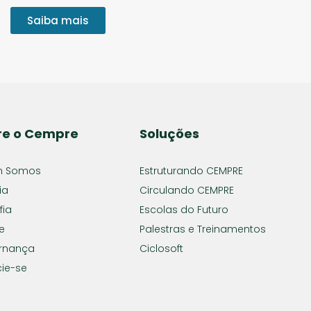
Saiba mais
re o Cempre
Soluções
 Somos
Estruturando CEMPRE
ia
Circulando CEMPRE
fia
Escolas do Futuro
e
Palestras e Treinamentos
rnança
Ciclosoft
ie-se