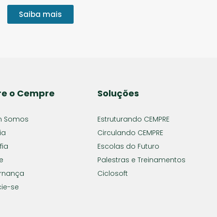
Saiba mais
re o Cempre
Soluções
 Somos
Estruturando CEMPRE
ia
Circulando CEMPRE
fia
Escolas do Futuro
e
Palestras e Treinamentos
rnança
Ciclosoft
ie-se