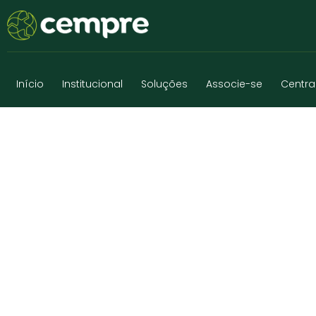
Início
Institucional
Soluções
Associe-se
Centra
UT ATERRO NORT