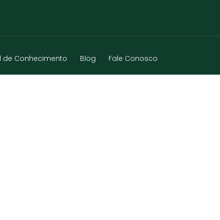
l de Conhecimento
Blog
Fale Conosco
E – RS – 2025-01-31 – 588884