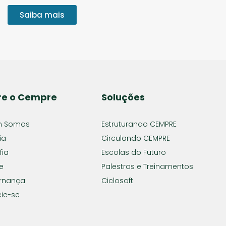
Saiba mais
re o Cempre
Soluções
 Somos
Estruturando CEMPRE
ia
Circulando CEMPRE
fia
Escolas do Futuro
e
Palestras e Treinamentos
rnança
Ciclosoft
ie-se