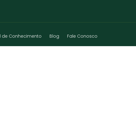
l de Conhecimento
Blog
Fale Conosco
TE – MG – 2025-05-23 – 2263