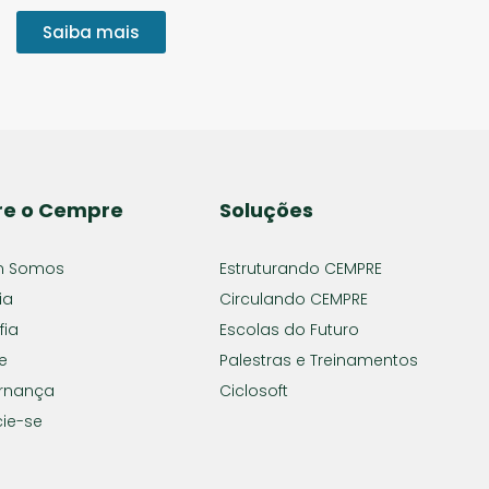
Saiba mais
re o Cempre
Soluções
 Somos
Estruturando CEMPRE
ia
Circulando CEMPRE
fia
Escolas do Futuro
e
Palestras e Treinamentos
rnança
Ciclosoft
ie-se