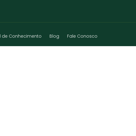
l de Conhecimento
Blog
Fale Conosco
TE – MG – 2025-04-16 – 2246