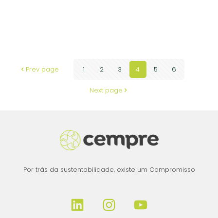
UT ATERRO NORTE – RS – 2025-03-05 –
59392986 – aterro 66
Prev page
1
2
3
4
5
6
Next page
Por trás da sustentabilidade, existe um Compromisso